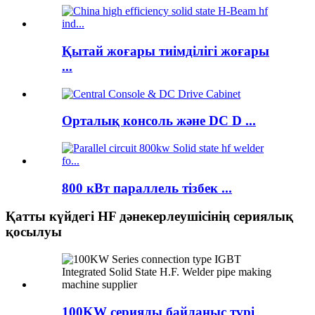
Қытай жоғары тиімділігі жоғары
...
Орталық консоль және DC D ...
800 кВт параллель тізбек ...
Қатты күйдегі HF дәнекерлеушісінің сериялық
қосылуы
100KW сериялы байланыс түрі