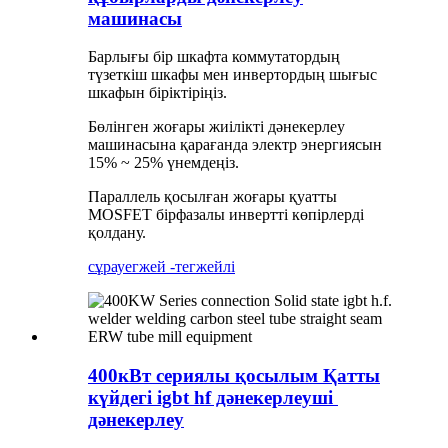
машинасы
Барлығы бір шкафта коммутатордың
түзеткіш шкафы мен инвертордың шығыс
шкафын біріктіріңіз.
Бөлінген жоғары жиілікті дәнекерлеу
машинасына қарағанда электр энергиясын
15% ~ 25% үнемдеңіз.
Параллель қосылған жоғары қуатты
MOSFET бірфазалы инвертті көпірлерді
қолдану.
сұрау
егжей -тегжейлі
400кВт сериялы қосылым Қатты
күйдегі igbt hf дәнекерлеуші ​​
дәнекерлеу