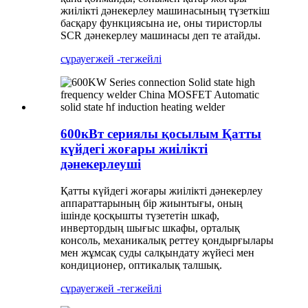
жиілікті дәнекерлеу машинасының түзеткіш
басқару функциясына ие, оны тиристорлы
SCR дәнекерлеу машинасы деп те атайды.
сұрау
егжей -тегжейлі
600кВт сериялы қосылым Қатты
күйдегі жоғары жиілікті
дәнекерлеуші
Қатты күйдегі жоғары жиілікті дәнекерлеу
аппараттарының бір жиынтығы, оның
ішінде қосқышты түзететін шкаф,
инвертордың шығыс шкафы, орталық
консоль, механикалық реттеу қондырғылары
мен жұмсақ суды салқындату жүйесі мен
кондиционер, оптикалық талшық.
сұрау
егжей -тегжейлі