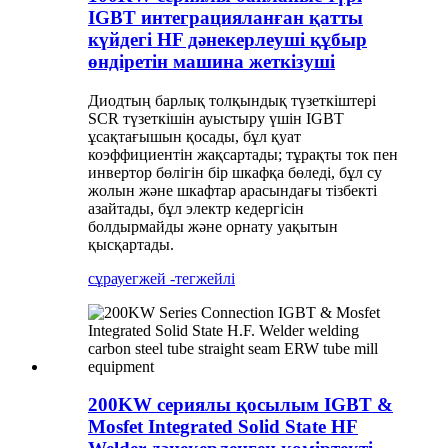
IGBT интеграцияланған қатты
күйдегі HF дәнекерлеуші ​​құбыр
өндіретін машина жеткізуші
Диодтың барлық толқындық түзеткіштері
SCR түзеткішін ауыстыру үшін IGBT
ұсақтағышын қосады, бұл қуат
коэффициентін жақсартады; тұрақты ток пен
инвертор бөлігін бір шкафқа бөледі, бұл су
жолын және шкафтар арасындағы тізбекті
азайтады, бұл электр кедергісін
болдырмайды және орнату уақытын
қысқартады.
сұрау
егжей -тегжейлі
200KW сериялы қосылым IGBT &
Mosfet Integrated Solid State HF