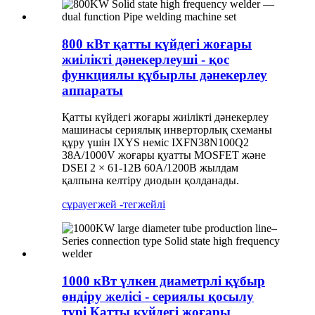
800 кВт қатты күйдегі жоғары
жиілікті дәнекерлеуші ​​- қос
функциялы құбырлы дәнекерлеу
аппараты
Қатты күйдегі жоғары жиілікті дәнекерлеу
машинасы сериялық инверторлық схеманы
құру үшін IXYS неміс IXFN38N100Q2
38A/1000V жоғары қуатты MOSFET және
DSEI 2 × 61-12B 60A/1200В жылдам
қалпына келтіру диодын қолданады.
сұрау
егжей -тегжейлі
1000 кВт үлкен диаметрлі құбыр
өндіру желісі - сериялы қосылу
түрі Қатты күйдегі жоғары