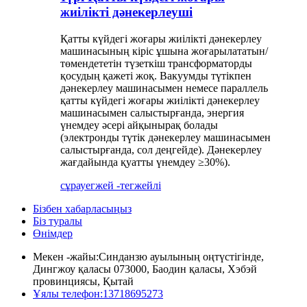
жиілікті дәнекерлеуші
Қатты күйдегі жоғары жиілікті дәнекерлеу
машинасының кіріс ұшына жоғарылататын/
төмендететін түзеткіш трансформаторды
қосудың қажеті жоқ. Вакуумды түтікпен
дәнекерлеу машинасымен немесе параллель
қатты күйдегі жоғары жиілікті дәнекерлеу
машинасымен салыстырғанда, энергия
үнемдеу әсері айқынырақ болады
(электронды түтік дәнекерлеу машинасымен
салыстырғанда, сол деңгейде). Дәнекерлеу
жағдайында қуатты үнемдеу ≥30%).
сұрау
егжей -тегжейлі
Бізбен хабарласыңыз
Біз туралы
Өнімдер
Мекен -жайы:
Синданзю ауылының оңтүстігінде,
Дингжоу қаласы 073000, Баодин қаласы, Хэбэй
провинциясы, Қытай
Ұялы телефон:
13718695273