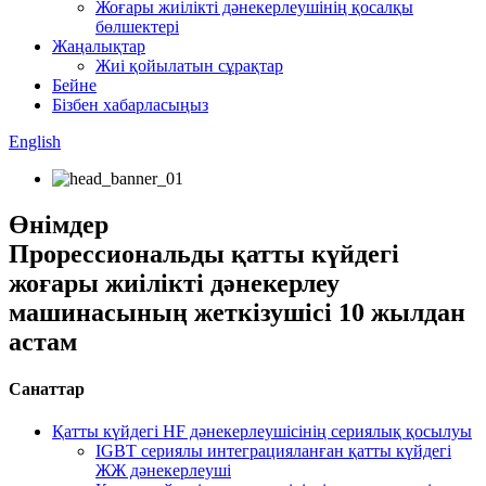
Жоғары жиілікті дәнекерлеушінің қосалқы
бөлшектері
Жаңалықтар
Жиі қойылатын сұрақтар
Бейне
Бізбен хабарласыңыз
English
Өнімдер
Прорессиональды қатты күйдегі
жоғары жиілікті дәнекерлеу
машинасының жеткізушісі 10 жылдан
астам
Санаттар
Қатты күйдегі HF дәнекерлеушісінің сериялық қосылуы
IGBT сериялы интеграцияланған қатты күйдегі
ЖЖ дәнекерлеуші