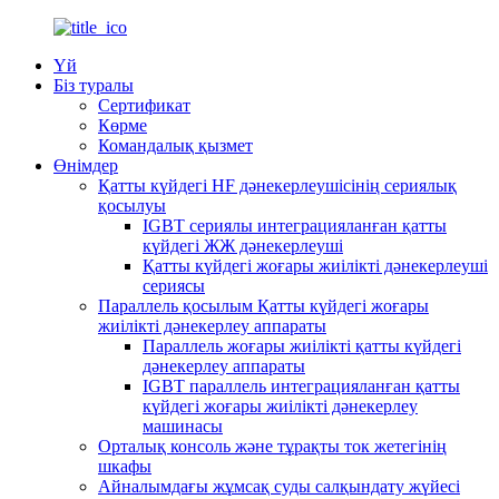
Үй
Біз туралы
Сертификат
Көрме
Командалық қызмет
Өнімдер
Қатты күйдегі HF дәнекерлеушісінің сериялық
қосылуы
IGBT сериялы интеграцияланған қатты
күйдегі ЖЖ дәнекерлеуші
Қатты күйдегі жоғары жиілікті дәнекерлеуші
​​сериясы
Параллель қосылым Қатты күйдегі жоғары
жиілікті дәнекерлеу аппараты
Параллель жоғары жиілікті қатты күйдегі
дәнекерлеу аппараты
IGBT параллель интеграцияланған қатты
күйдегі жоғары жиілікті дәнекерлеу
машинасы
Орталық консоль және тұрақты ток жетегінің
шкафы
Айналымдағы жұмсақ суды салқындату жүйесі