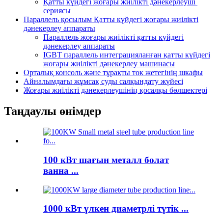
Қатты күйдегі жоғары жиілікті дәнекерлеуші ​​
сериясы
Параллель қосылым Қатты күйдегі жоғары жиілікті
дәнекерлеу аппараты
Параллель жоғары жиілікті қатты күйдегі
дәнекерлеу аппараты
IGBT параллель интеграцияланған қатты күйдегі
жоғары жиілікті дәнекерлеу машинасы
Орталық консоль және тұрақты ток жетегінің шкафы
Айналымдағы жұмсақ суды салқындату жүйесі
Жоғары жиілікті дәнекерлеушінің қосалқы бөлшектері
Таңдаулы өнімдер
100 кВт шағын металл болат
ванна ...
1000 кВт үлкен диаметрлі түтік ...