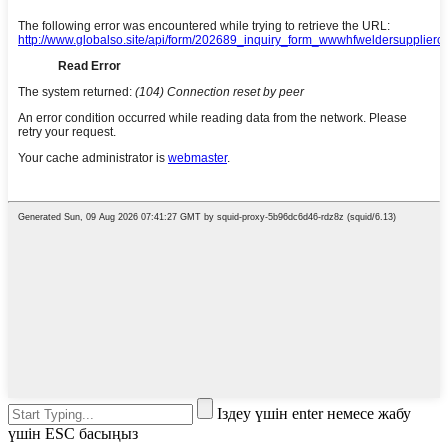
Іздеу үшін enter немесе жабу
үшін ESC басыңыз