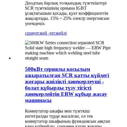
Диодтың барлық толқындық түзеткіштері
SCR түзеткішінің орнына IGBT
ұсақтағышын қосады, қуат коэффициентін
жақсартады. 15% ~ 25% электр энергиясын
үнемдеңіз.
сұрау
егжей -тегжейлі
500кВт сериялы қосылым
ажыратылған SCR қатты күйдегі
жоғары жиілікті дәнекерлеуші ​​-
болат құбырды түзу тігісті
дәнекерлейтін ERW құбыр жасау
машинасы
Коммутатор шкафы мен түзеткіш
интегралды түрде жасалған, ол тек
коммутатор шкафының функциясын аяқтап
қана қоймайды, сонымен қатар жоғары