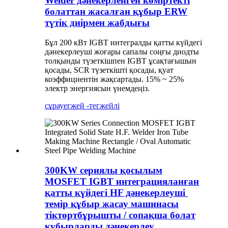
Welder дәнекерленген көміртекті
болаттан жасалған құбыр ERW
түтік диірмен жабдығы
Бұл 200 кВт IGBT интегралды қатты күйдегі
дәнекерлеуші ​​жоғары сапалы соңғы диодты
толқынды түзеткішпен IGBT ұсақтағышын
қосады, SCR түзеткішті қосады, қуат
коэффициентін жақсартады. 15% ~ 25%
электр энергиясын үнемдеңіз.
сұрау
егжей -тегжейлі
300KW сериялы қосылым
MOSFET IGBT интеграцияланған
қатты күйдегі HF дәнекерлеуші ​​
темір құбыр жасау машинасы
тіктөртбұрышты / сопақша болат
құбырларды дәнекерлеу